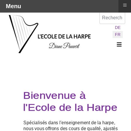
≡
Menu
Val
Sélectionnez vot
DE
FR
≡