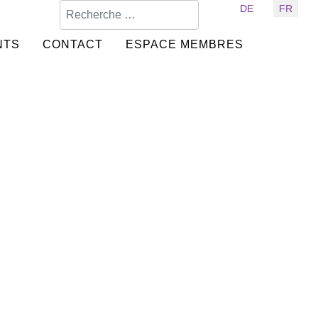
Valider
Sélectionnez votre langue
DE
FR
NTS
CONTACT
ESPACE MEMBRES