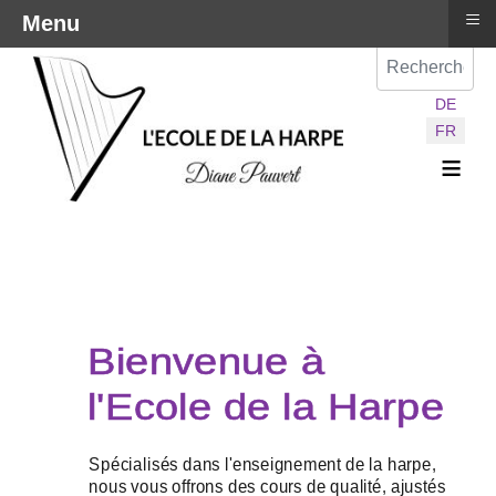
≡
Menu
Val
Sélectionnez vot
DE
FR
≡