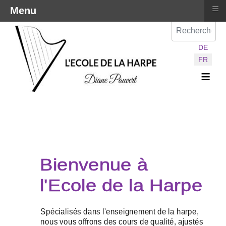
≡
Menu
Val
Sélectionnez vot
DE
FR
≡