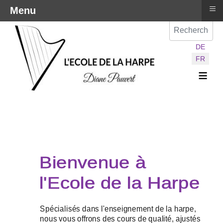
≡
Menu
Val
Sélectionnez vot
DE
FR
≡