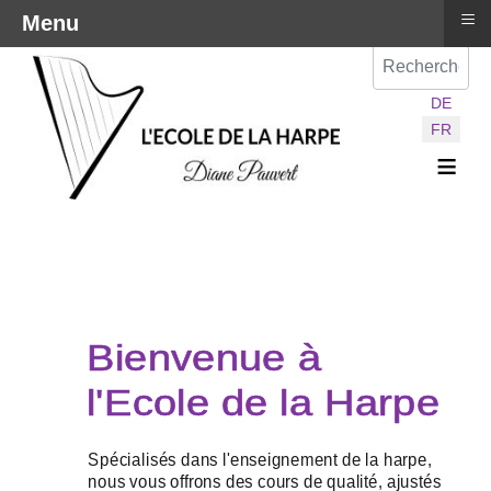
≡
Menu
Val
Sélectionnez vot
DE
FR
≡