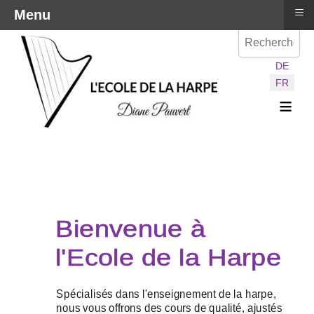
≡
Menu
Val
Sélectionnez vot
DE
FR
≡