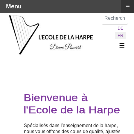
≡
Menu
Val
Sélectionnez vot
DE
FR
≡