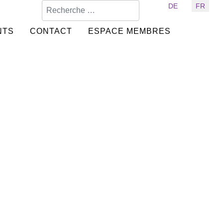
Valider
Sélectionnez votre langue
DE
FR
NTS
CONTACT
ESPACE MEMBRES