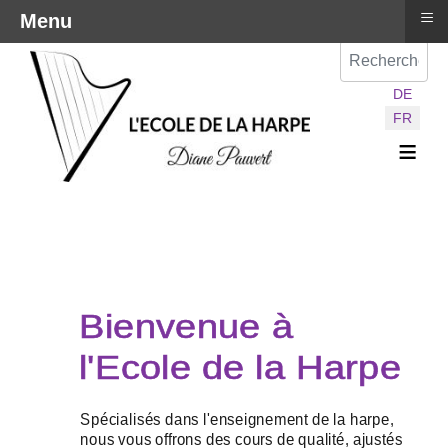
≡
Menu
Val
Sélectionnez vot
DE
FR
≡