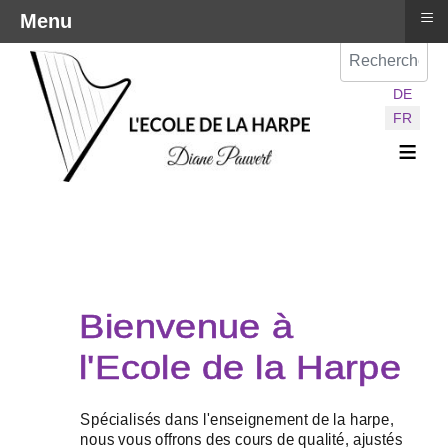
≡
Menu
Val
Sélectionnez vot
DE
FR
≡