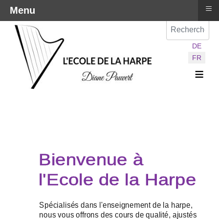
≡
Menu
Val
Sélectionnez vot
DE
FR
≡