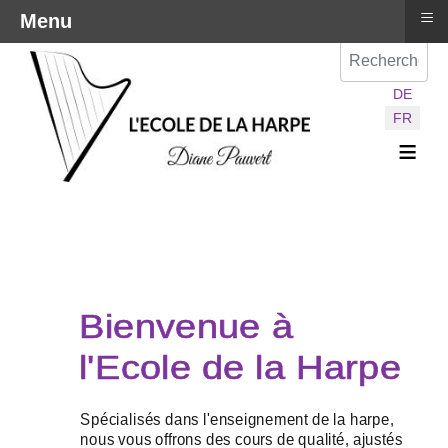
≡
Menu
Val
Sélectionnez vot
DE
FR
≡