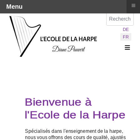
≡
Menu
Val
Sélectionnez vot
DE
FR
≡