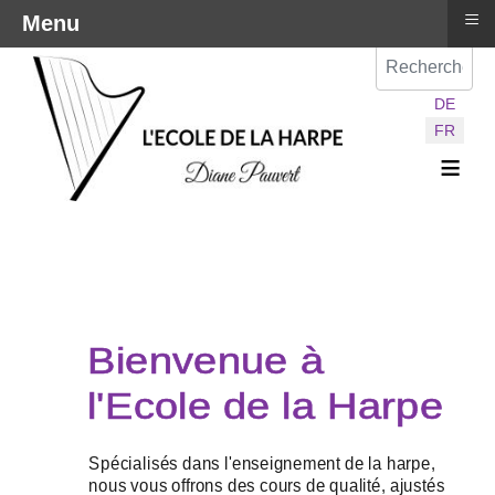
≡
Menu
Val
Sélectionnez vot
DE
FR
≡