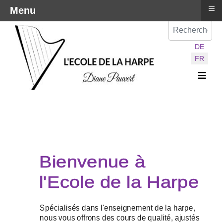
≡
Menu
Val
Sélectionnez vot
DE
FR
≡