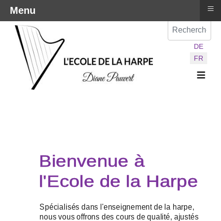
≡
Menu
Val
Sélectionnez vot
DE
FR
≡