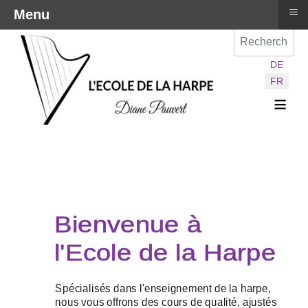
≡
Menu
Val
Sélectionnez vot
DE
FR
≡