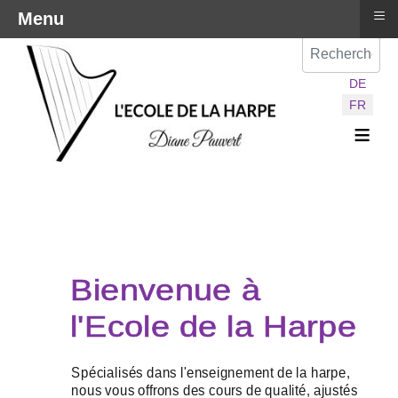
≡
Menu
Val
Sélectionnez vot
DE
FR
≡