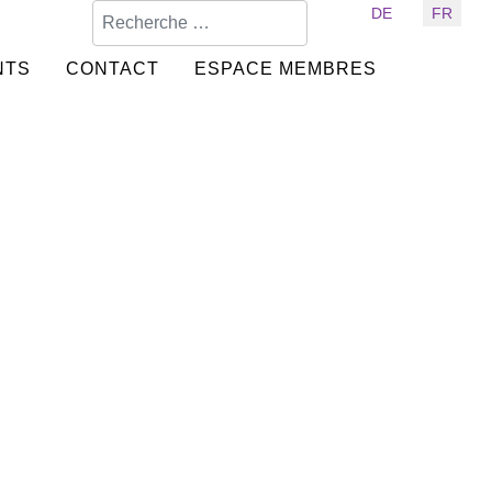
Valider
Sélectionnez votre langue
DE
FR
NTS
CONTACT
ESPACE MEMBRES