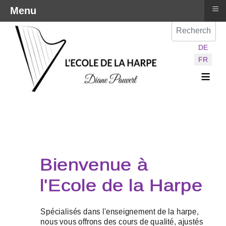
≡
Menu
Val
Sélectionnez vot
DE
FR
≡