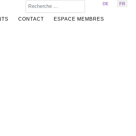
Valider
Sélectionnez votre langue
DE
FR
NTS
CONTACT
ESPACE MEMBRES