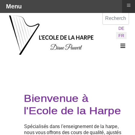
≡
Menu
Val
Sélectionnez vot
DE
FR
≡