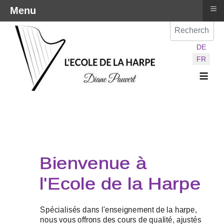
≡
Menu
Val
Sélectionnez vot
DE
FR
≡