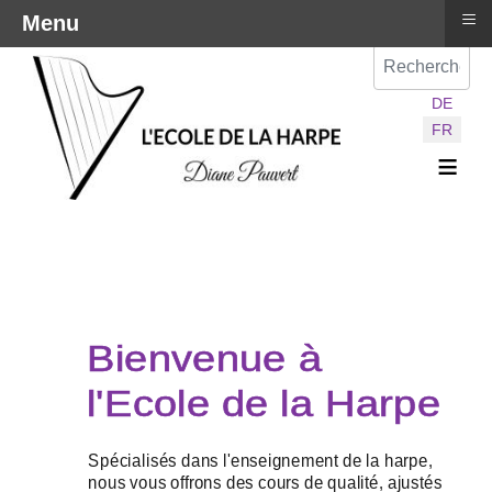
≡
Menu
Val
Sélectionnez vot
DE
FR
≡