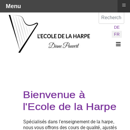
≡
Menu
Val
Sélectionnez vot
DE
FR
≡