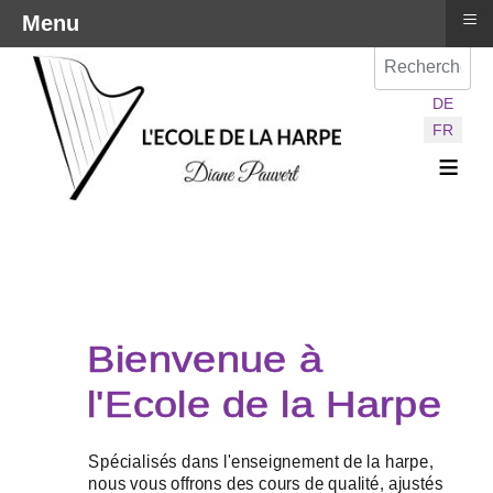
≡
Menu
Val
Sélectionnez vot
DE
FR
≡