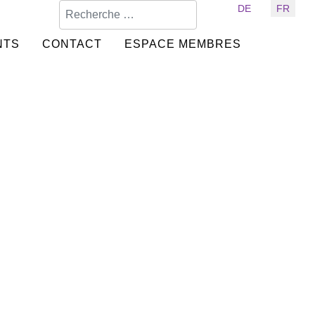
Valider
Sélectionnez votre langue
DE
FR
NTS
CONTACT
ESPACE MEMBRES