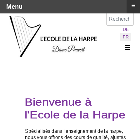
≡
Menu
Val
Sélectionnez vot
DE
FR
≡