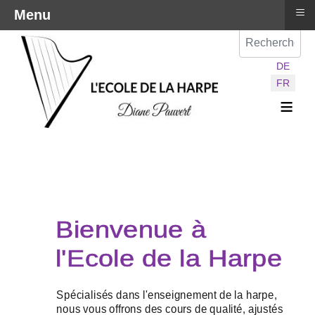
≡
Menu
Val
Sélectionnez vot
DE
FR
≡