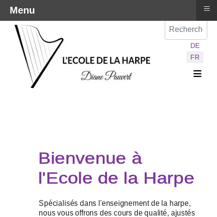
≡
Menu
Val
Sélectionnez vot
DE
FR
≡