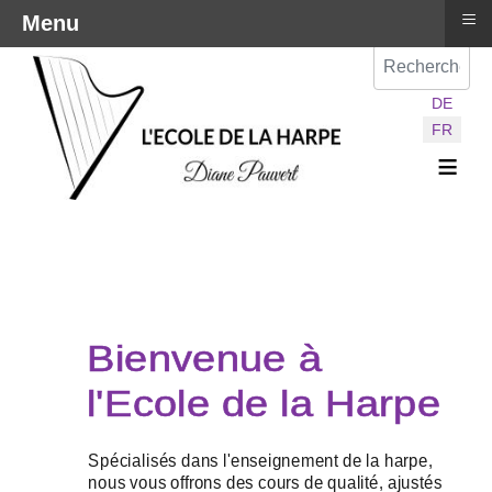
≡
Menu
Val
Sélectionnez vot
DE
FR
≡