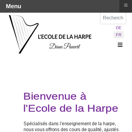
≡
Menu
Val
Sélectionnez vot
DE
FR
≡