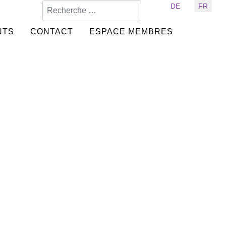
Valider
Sélectionnez votre langue
DE
FR
NTS
CONTACT
ESPACE MEMBRES