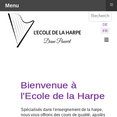
≡
Menu
Val
Sélectionnez vot
DE
FR
≡