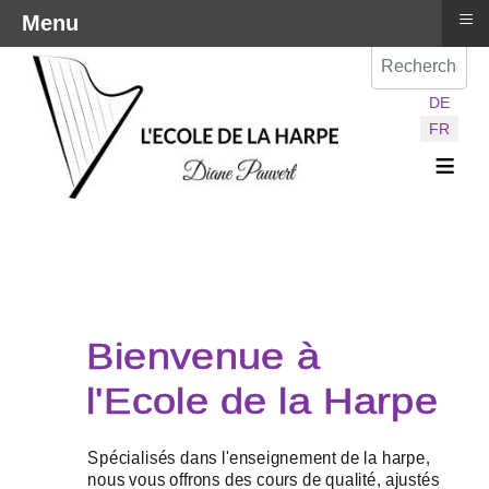
≡
Menu
Val
Sélectionnez vot
DE
FR
≡