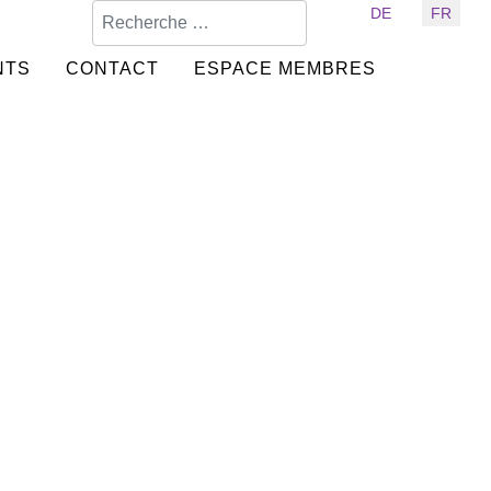
Valider
Sélectionnez votre langue
DE
FR
NTS
CONTACT
ESPACE MEMBRES