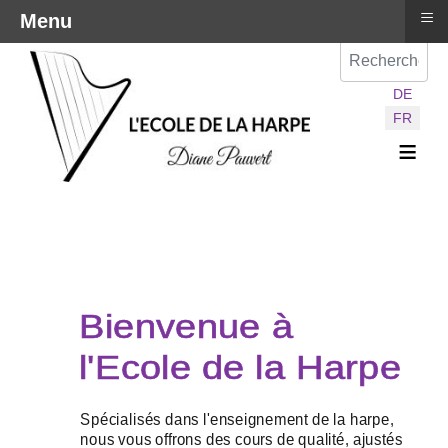
≡
Menu
Val
Sélectionnez vot
DE
FR
≡