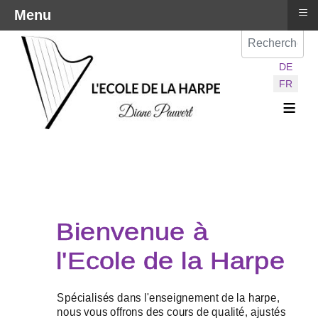
≡
Menu
Val
Sélectionnez vot
DE
FR
≡