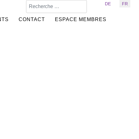
Valider
Sélectionnez votre langue
DE
FR
NTS
CONTACT
ESPACE MEMBRES