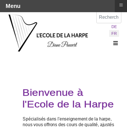
≡
Menu
Val
Sélectionnez vot
DE
FR
≡