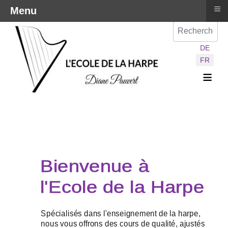
≡
Menu
Val
Sélectionnez vot
DE
FR
≡