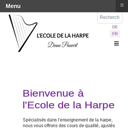
≡
Menu
Val
Sélectionnez vot
DE
FR
≡