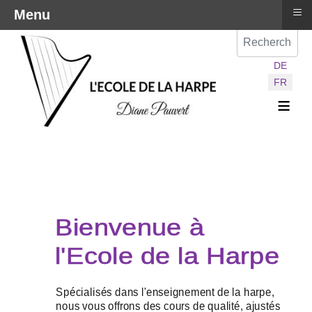
≡
Menu
Val
Sélectionnez vot
DE
FR
≡