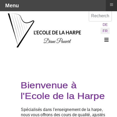
≡
Menu
Val
Sélectionnez vot
DE
FR
≡