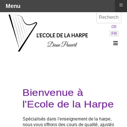
≡
Menu
Val
Sélectionnez vot
DE
FR
≡