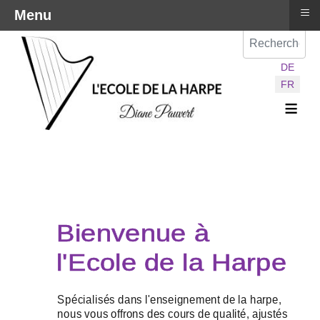
≡
Menu
Val
Sélectionnez vot
DE
FR
≡