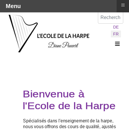
≡
Menu
Val
Sélectionnez vot
DE
FR
≡