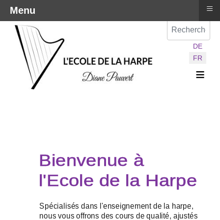
≡
Menu
Val
Sélectionnez vot
DE
FR
≡