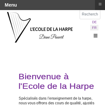
≡
Menu
Val
Sélectionnez vot
DE
FR
≡